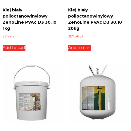
k
a
s
Klej biały
Klej biały
l
o
polioctanowinylowy
polioctanowinylowy
e
r
ZenoLine PVAc D3 30.10
ZenoLine PVAc D3 30.10
p
t
1kg
20kg
y
i
m
22.79
zł
387.36
zł
n
e
t
n
Add to cart
Add to cart
t
e
r
r
e
n
n
o
e
m
t
o
o
w
a
w
n
y
y
–
c
h
M
m
U
a
r