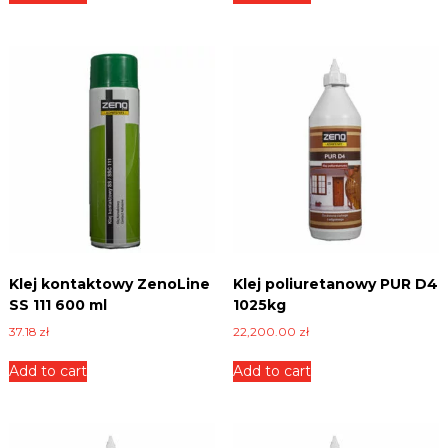
Klej kontaktowy ZenoLine
Klej poliuretanowy PUR D4
SS 111 600 ml
1025kg
37.18
zł
22,200.00
zł
Add to cart
Add to cart