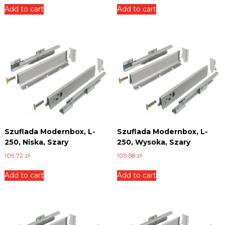
z
Add to cart
Add to cart
n
ł
i
.
c
e
,
p
ł
y
t
y
i
w
i
e
Szuflada Modernbox, L-
Szuflada Modernbox, L-
l
250, Niska, Szary
250, Wysoka, Szary
e
i
109.72
zł
109.58
zł
n
n
Add to cart
Add to cart
y
c
h
.