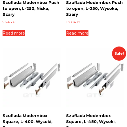
Szuflada Modernbox Push
Szuflada Modernbox Push
k
a
to open, L-250, Niska,
to open, L-250, Wysoka,
s
l
o
Szary
Szary
e
r
96.48
zł
112.04
zł
p
t
y
i
Read more
Read more
m
n
e
t
n
t
e
Sale!
r
r
e
n
n
o
e
m
t
o
o
w
a
w
n
y
y
–
c
h
M
Szuflada Modernbox
Szuflada Modernbox
m
U
a
Square, L-400, Wysoki,
Square, L-450, Wysoki,
r