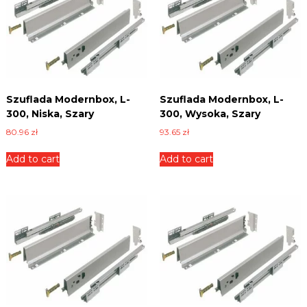
Szuflada Modernbox, L-
Szuflada Modernbox, L-
300, Niska, Szary
300, Wysoka, Szary
80.96
zł
93.65
zł
Add to cart
Add to cart