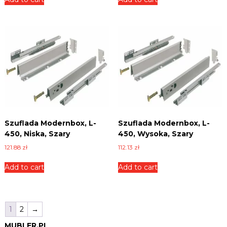
Szuflada Modernbox, L-
Szuflada Modernbox, L-
450, Niska, Szary
450, Wysoka, Szary
121.88
zł
112.13
zł
Add to cart
Add to cart
1
2
→
MUBLER.PL