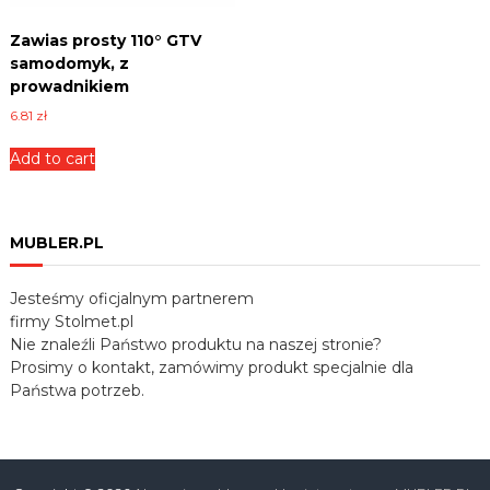
B
e
L
k
Zawias prosty 110° GTV
E
,
samodomyk, z
R
z
prowadnikiem
a
.
w
6.81
zł
P
i
L
a
Add to cart
s
y
,
u
MUBLER.PL
c
h
w
Jesteśmy oficjalnym partnerem
y
firmy Stolmet.pl
t
Nie znaleźli Państwo produktu na naszej stronie?
y
Prosimy o kontakt, zamówimy produkt specjalnie dla
,
Państwa potrzeb.
p
r
o
w
a
d