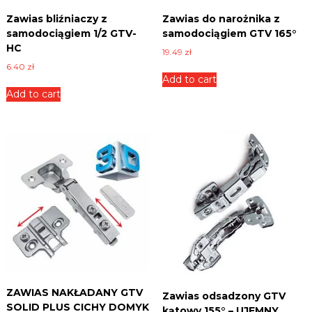
B
e
L
Zawias bliźniaczy z
Zawias do narożnika z
k
E
samodociągiem 1/2 GTV-
samodociągiem GTV 165°
,
HC
R
z
19.49
zł
a
.
6.40
zł
w
Add to cart
P
i
Add to cart
L
a
s
y
,
u
c
h
w
y
t
y
,
p
r
o
w
ZAWIAS NAKŁADANY GTV
Zawias odsadzony GTV
a
SOLID PLUS CICHY DOMYK
kątowy 155° – UJEMNY
d