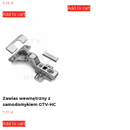
3.26
zł
Add to cart
Add to cart
Zawias wewnętrzny z
samodomykiem GTV-HC
7.37
zł
Add to cart