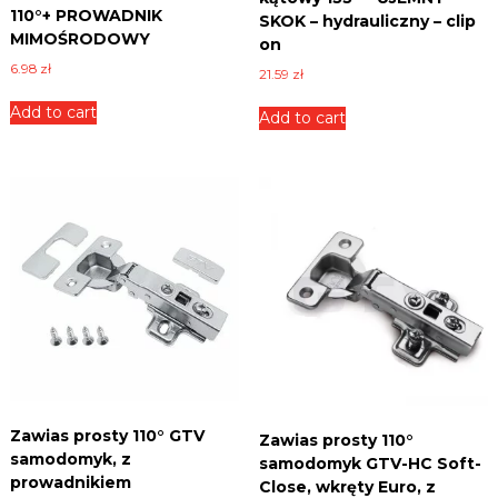
110°+ PROWADNIK
n
SKOK – hydrauliczny – clip
MIMOŚRODOWY
i
on
c
6.98
zł
21.59
zł
e
,
Add to cart
Add to cart
p
ł
y
t
y
i
w
i
e
l
e
i
n
n
y
c
Zawias prosty 110° GTV
h
Zawias prosty 110°
samodomyk, z
.
samodomyk GTV-HC Soft-
prowadnikiem
Close, wkręty Euro, z