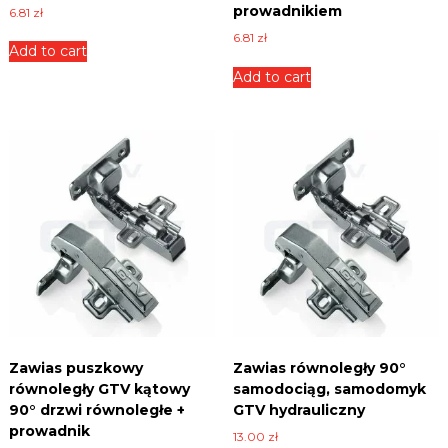
prowadnikiem
6.81
zł
6.81
zł
Add to cart
Add to cart
Zawias puszkowy
Zawias równoległy 90°
równoległy GTV kątowy
samodociąg, samodomyk
90° drzwi równoległe +
GTV hydrauliczny
prowadnik
13.00
zł