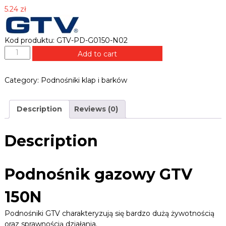
B
e
5.24
zł
L
k
E
,
R
z
Kod produktu: GTV-PD-G0150-N02
a
.
P
w
Add to cart
P
o
i
d
L
a
Category:
Podnośniki klap i barków
s
n
y
o
,
ś
u
Description
Reviews (0)
n
c
i
h
k
w
Description
y
g
t
a
y
z
Podnośnik gazowy GTV
,
o
p
w
r
150N
y
o
w
G
Podnośniki GTV charakteryzują się bardzo dużą żywotnością
a
T
oraz sprawnością działania.
d