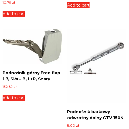
10.79
zł
Add to cart
Add to cart
Podnośnik górny Free flap
1.7, Siła – B, L+P, Szary
132.89
zł
Add to cart
Podnośnik barkowy
odwrotny dolny GTV 150N
8.00
zł