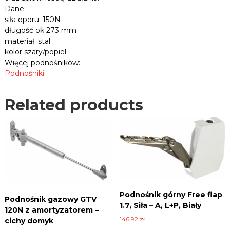
V
Dane:
n
1
i
siła oporu: 150N
5
c
długość ok 273 mm
0
e
materiał: stal
,
N
kolor szary/popiel
p
q
Więcej podnośników:
ł
u
Podnośniki
y
a
t
n
y
Related products
t
i
w
i
i
t
e
y
l
e
i
n
n
y
c
Podnośnik górny Free flap
Podnośnik gazowy GTV
h
1.7, Siła – A, L+P, Biały
120N z amortyzatorem –
.
146.92
zł
cichy domyk