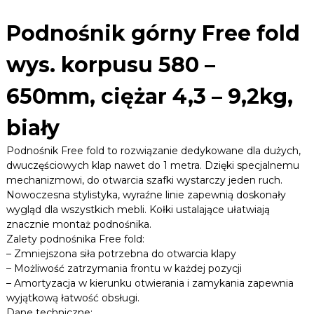
r
n
n
i
Podnośnik górny Free fold
y
c
e
F
wys. korpusu 580 –
,
r
p
e
ł
650mm, ciężar 4,3 – 9,2kg,
e
y
f
t
biały
o
y
i
l
Podnośnik Free fold to rozwiązanie dedykowane dla dużych,
w
d
i
dwuczęściowych klap nawet do 1 metra. Dzięki specjalnemu
w
e
mechanizmowi, do otwarcia szafki wystarczy jeden ruch.
y
l
Nowoczesna stylistyka, wyraźne linie zapewnią doskonały
s
e
wygląd dla wszystkich mebli. Kołki ustalające ułatwiają
.
i
znacznie montaż podnośnika.
n
k
Zalety podnośnika Free fold:
n
o
y
– Zmniejszona siła potrzebna do otwarcia klapy
r
c
– Możliwość zatrzymania frontu w każdej pozycji
p
h
– Amortyzacja w kierunku otwierania i zamykania zapewnia
u
.
wyjątkową łatwość obsługi.
s
Dane techniczne: