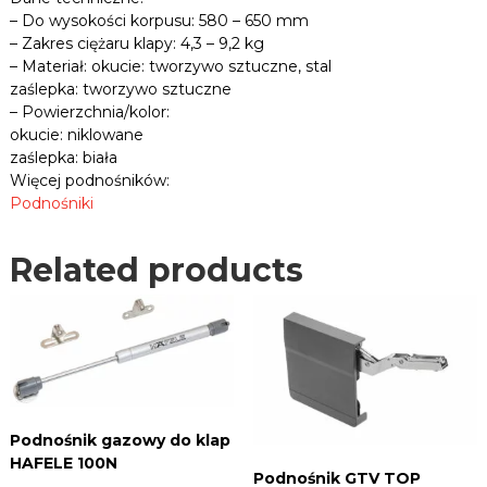
u
– Do wysokości korpusu: 580 – 650 mm
5
– Zakres ciężaru klapy: 4,3 – 9,2 kg
8
– Materiał: okucie: tworzywo sztuczne, stal
0
zaślepka: tworzywo sztuczne
-
– Powierzchnia/kolor:
6
okucie: niklowane
5
zaślepka: biała
0
Więcej podnośników:
m
Podnośniki
m
,
c
Related products
i
ę
ż
a
r
4
,
3
Podnośnik gazowy do klap
-
HAFELE 100N
Podnośnik GTV TOP
9