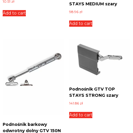
10.51
zł
STAYS MEDIUM szary
,
2
98.96
zł
Add to cart
k
Add to cart
g
,
b
i
a
ł
y
q
u
a
n
Podnośnik GTV TOP
t
STAYS STRONG szary
i
141.86
zł
t
y
Add to cart
Podnośnik barkowy
odwrotny dolny GTV 150N