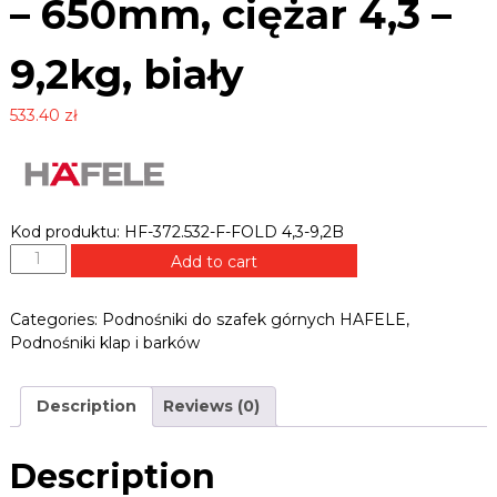
B
– 650mm, ciężar 4,3 –
e
L
k
E
,
9,2kg, biały
R
z
a
.
533.40
zł
w
P
i
L
a
s
y
,
Kod produktu: HF-372.532-F-FOLD 4,3-9,2B
u
P
c
Add to cart
o
h
w
d
y
Categories:
Podnośniki do szafek górnych HAFELE
,
n
t
Podnośniki klap i barków
o
y
ś
,
n
p
Description
Reviews (0)
i
r
o
k
w
g
Description
a
ó
d