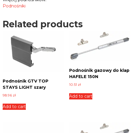
n
Podnośniki
t
u
4
Related products
0
0
-
5
0
0
m
Podnośnik gazowy do klap
m
HAFELE 150N
s
Podnośnik GTV TOP
z
10.51
zł
STAYS LIGHT szary
a
98.96
zł
r
Add to cart
y
Add to cart
q
u
a
n