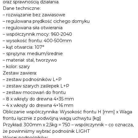
oraz sprawnością działania.
A
n
Dane techniczne:
i
Y
– rozwiązanie bez zawiasowe
c
S
– regulowana prędkość cichego domyku
e
M
– regulowana siła otwierania
,
E
p
– współczynnik mocy: 960-2040
D
ł
– wysokość frontu: 400-500mm
I
y
– kąt otwarcia: 107°
t
U
– sprężyna: medium/średnie
y
M
– materiał: stal, tworzywo
i
,
– kolor: szary
w
w
i
Zestaw zawiera:
y
e
– zestaw podnośników L+P
s
l
– zestaw szarych zaślepek L+P
e
o
– zestaw mocowań do frontu
i
k
– 8 x wkręty do drewna 4×35 mm
n
o
– 4 x wkręty do drewna 4×16 mm
n
ś
y
Obliczanie współczynnika: Wysokość frontu H [mm] x Waga
ć
c
frontu łącznie z podwójną wagą uchwytu [kg]
f
h
Przykład: 300mm x 2,5kg = 750 – współczynnik – co oznacza,
.
r
że powinniśmy wybrać podnośnik LIGHT
o
Więcej podnośników: