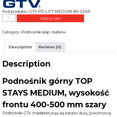
B
e
L
k
Kod produktu: GTV-PD-LIFT-MEDIUM-80-SZAR
E
,
P
R
z
Add to cart
o
a
.
w
d
P
Category:
Podnośniki klap i barków
i
n
L
a
o
s
ś
y
Description
Reviews (0)
n
,
i
u
c
k
Description
h
g
w
ó
y
r
Podnośnik górny TOP
t
n
y
y
,
STAYS MEDIUM, wysokość
p
T
r
O
frontu 400-500 mm szary
o
P
w
S
a
Podnośniki GTV charakteryzują się bardzo dużą żywotnością
T
d