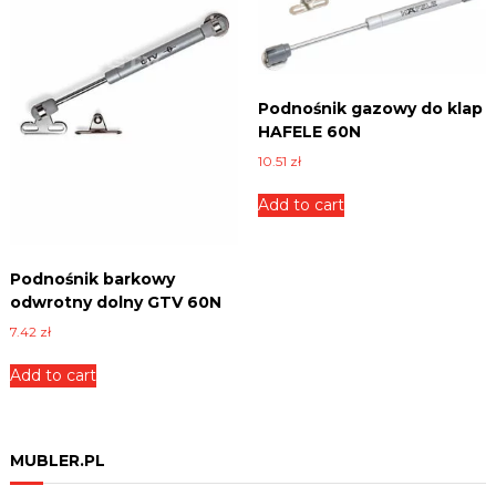
t
i
t
y
Podnośnik gazowy do klap
HAFELE 60N
10.51
zł
Add to cart
Podnośnik barkowy
odwrotny dolny GTV 60N
7.42
zł
Add to cart
MUBLER.PL