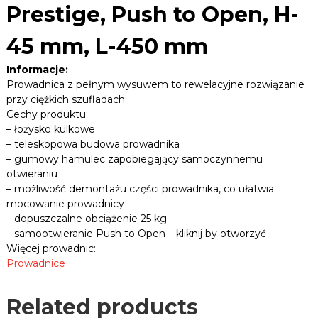
Prestige, Push to Open, H-
n
i
c
45 mm, L-450 mm
e
,
Informacje:
p
Prowadnica z pełnym wysuwem to rewelacyjne rozwiązanie
ł
przy ciężkich szufladach.
y
Cechy produktu:
t
y
– łożysko kulkowe
i
– teleskopowa budowa prowadnika
w
– gumowy hamulec zapobiegający samoczynnemu
i
otwieraniu
e
– możliwość demontażu części prowadnika, co ułatwia
l
mocowanie prowadnicy
e
i
– dopuszczalne obciążenie 25 kg
n
– samootwieranie Push to Open – kliknij by otworzyć
n
Więcej prowadnic:
y
Prowadnice
c
h
.
Related products