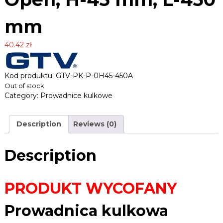
B
e
L
k
mm
E
,
R
z
a
40.42
zł
.
w
P
i
L
a
Kod produktu: GTV-PK-P-0H45-450A
s
Out of stock
y
Category:
Prowadnice kulkowe
,
u
c
Description
Reviews (0)
h
w
y
Description
t
y
,
p
PRODUKT WYCOFANY
r
o
w
Prowadnica kulkowa
a
d