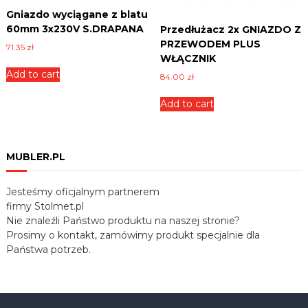
q
Gniazdo wyciągane z blatu
u
60mm 3x230V S.DRAPANA
a
Przedłużacz 2x GNIAZDO Z
n
PRZEWODEM PLUS
71.35
zł
t
WŁĄCZNIK
i
Add to cart
84.00
zł
t
y
Add to cart
MUBLER.PL
Jesteśmy oficjalnym partnerem
firmy Stolmet.pl
Nie znaleźli Państwo produktu na naszej stronie?
Prosimy o kontakt, zamówimy produkt specjalnie dla
Państwa potrzeb.