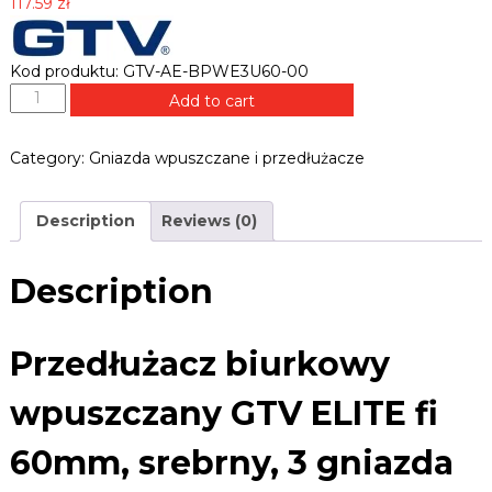
B
117.59
zł
e
L
k
E
,
Kod produktu: GTV-AE-BPWE3U60-00
R
z
P
a
Add to cart
.
w
r
P
i
z
L
a
Category:
Gniazda wpuszczane i przedłużacze
e
s
d
y
ł
,
Description
Reviews (0)
u
u
c
ż
h
a
Description
w
c
y
z
t
b
Przedłużacz biurkowy
y
i
,
p
u
wpuszczany GTV ELITE fi
r
r
o
k
60mm, srebrny, 3 gniazda
w
o
a
w
d