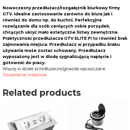
y
n
Nowoczesny przedłużacz/rozgałęźnik biurkowy firmy
i
w
GTV. Idealne zastosowanie zarówno do biura jak i
c
p
również do domu np. do kuchni. Perfekcyjne
e
u
rozwiązanie dla osób ceniących sobie porządek,
,
s
p
chcących ukryć mało estetyczne listwy zewnętrzne.
z
ł
Praktyczność przedłużacza GTV ELITE FI to również brak
c
y
zajmowania miejsca. Przedłużacz w przypadku braku
t
z
używania może zostać schowany. Przedłużacz
y
a
wyposażony jest w diodę sygnalizującą napięcie i
i
n
gotowość do pracy.
w
y
i
Więcej w dziale przedłużacze/gniazda wpuszczane:
G
e
Oświetlenie meblowe
T
l
e
V
i
E
Related products
n
L
n
I
y
T
c
E
h
.
f
i