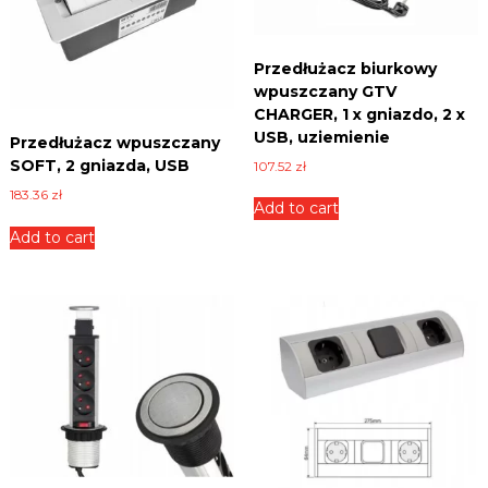
6
0
m
Przedłużacz biurkowy
m
wpuszczany GTV
,
CHARGER, 1 x gniazdo, 2 x
s
USB, uziemienie
Przedłużacz wpuszczany
r
SOFT, 2 gniazda, USB
107.52
zł
e
b
183.36
zł
Add to cart
r
n
Add to cart
y
,
3
g
n
i
a
z
d
a