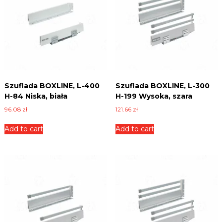
a
n
t
i
t
y
Szuflada BOXLINE, L-400
Szuflada BOXLINE, L-300
H-84 Niska, biała
H-199 Wysoka, szara
96.08
zł
121.66
zł
Add to cart
Add to cart