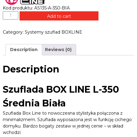
B
e
L
Kod produktu: AS135-A-350-BIA
k
E
S
,
Add to cart
z
R
z
a
u
.
Category:
Systemy szuflad BOXLINE
w
f
P
i
l
L
a
a
s
Description
Reviews (0)
d
y
a
,
u
B
Description
c
O
h
X
w
L
Szuflada BOX LINE L-350
y
I
t
N
y
Średnia Biała
,
E
p
,
Szuflada Box Line to nowoczesna stylistyka połączona z
r
L
minimalizmem. Szuflada wyposażona jest w funkcję cichego
o
-
domyku. Bardzo bogaty zestaw w jednej cenie – w skład
w
3
a
wchodzi:
5
d