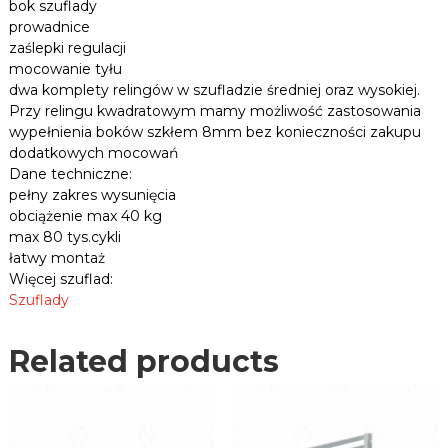
bok szuflady
n
0
prowadnice
i
H
zaślepki regulacji
c
-
mocowanie tyłu
e
1
dwa komplety relingów w szufladzie średniej oraz wysokiej.
,
3
p
Przy relingu kwadratowym mamy możliwość zastosowania
5
ł
wypełnienia boków szkłem 8mm bez konieczności zakupu
y
Ś
dodatkowych mocowań
t
r
Dane techniczne:
y
e
pełny zakres wysunięcia
i
d
obciążenie max 40 kg
w
n
i
max 80 tys.cykli
i
e
łatwy montaż
l
a
Więcej szuflad:
e
,
Szuflady
i
b
n
i
n
Related products
a
y
ł
c
h
a
.
q
u