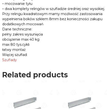
-
– mocowanie tyłu
n
8
– dwa komplety relingów w szufladzie średniej oraz wysokiej.
i
4
c
Przy relingu kwadratowym mamy możliwość zastosowania
N
e
wypełnienia boków szkłem 8mm bez konieczności zakupu
,
i
dodatkowych mocowań
p
s
Dane techniczne:
ł
k
pełny zakres wysunięcia
y
a
obciążenie max 40 kg
t
,
y
max 80 tys.cykli
s
i
łatwy montaż
w
z
Więcej szuflad:
i
a
Szuflady
e
r
l
a
e
Related products
q
i
u
n
n
a
y
n
c
t
h
i
.
t
y