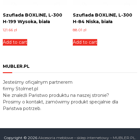
Szuflada BOXLINE, L-300
Szuflada BOXLINE, L-300
H-199 Wysoka, biała
H-84 Niska, biała
121.66
zł
88.01
zł
Add to cart
Add to cart
MUBLER.PL
Jesteśmy oficjalnym partnerem
firmy Stolmet.pl
Nie znaleźli Państwo produktu na naszej stronie?
Prosimy o kontakt, zamówimy produkt specjalnie dla
Państwa potrzeb.
Copyright © 2026
Akcesoria meblowe – sklep internetowy – MUBLER.PL.