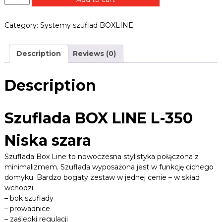
B
z
e
L
k
u
E
Category:
Systemy szuflad BOXLINE
,
f
R
z
l
a
.
a
w
Description
Reviews (0)
P
d
i
a
L
a
s
B
Description
y
O
,
X
u
L
Szuflada BOX LINE L-350
c
I
h
N
w
Niska szara
y
E
t
,
Szuflada Box Line to nowoczesna stylistyka połączona z
y
L
minimalizmem. Szuflada wyposażona jest w funkcję cichego
,
-
domyku. Bardzo bogaty zestaw w jednej cenie – w skład
p
3
r
wchodzi:
5
o
– bok szuflady
w
0
– prowadnice
a
H
– zaślepki regulacji
d