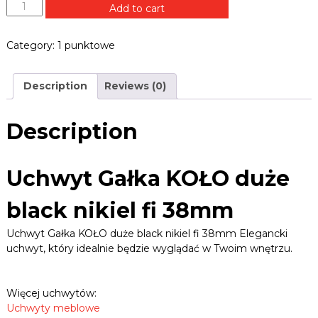
B
U
Add to cart
e
L
c
k
E
h
,
Category:
1 punktowe
w
R
z
a
y
.
w
t
P
Description
Reviews (0)
i
G
L
a
a
s
ł
Description
y
k
,
u
a
c
K
Uchwyt Gałka KOŁO duże
h
O
w
Ł
y
black nikiel fi 38mm
O
t
d
y
Uchwyt Gałka KOŁO duże black nikiel fi 38mm Elegancki
,
u
uchwyt, który idealnie będzie wyglądać w Twoim wnętrzu.
p
ż
r
e
o
b
w
Więcej uchwytów:
l
a
Uchwyty meblowe
a
d