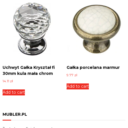
y
Uchwyt Gałka Kryształ fi
Gałka porcelana marmur
30mm kula mała chrom
9.77
zł
14.11
zł
Add to cart
Add to cart
MUBLER.PL