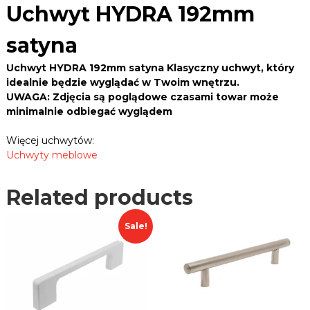
B
1
Uchwyt HYDRA 192mm
e
L
9
k
E
2
,
satyna
m
R
z
a
m
.
Uchwyt HYDRA 192mm satyna Klasyczny uchwyt, który
w
s
P
idealnie będzie wyglądać w Twoim wnętrzu.
i
a
UWAGA: Zdjęcia są poglądowe czasami towar może
L
a
t
s
minimalnie odbiegać wyglądem
y
y
n
,
Więcej uchwytów:
u
a
Uchwyty meblowe
c
q
h
u
w
Related products
a
y
n
t
t
y
Sale!
,
i
p
t
r
y
o
w
a
d