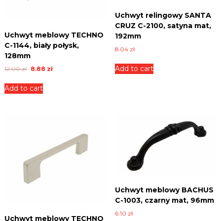
n
Uchwyt relingowy SANTA
i
CRUZ C-2100, satyna mat,
c
Uchwyt meblowy TECHNO
e
192mm
,
C-1144, biały połysk,
8.04
zł
p
128mm
ł
Add to cart
O
C
12.00
zł
8.88
zł
y
r
u
t
i
r
Add to cart
y
g
r
i
i
e
w
n
n
i
a
t
e
l
p
l
p
r
e
r
i
i
i
c
n
c
e
n
e
i
y
w
s
c
Uchwyt meblowy BACHUS
a
:
h
C-1003, czarny mat, 96mm
s
8
.
:
.
6.10
zł
Uchwyt meblowy TECHNO
1
8