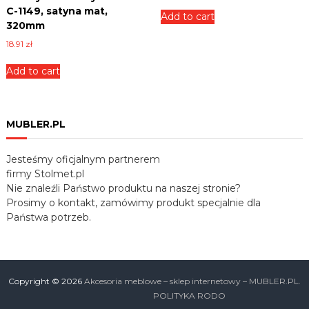
2
8
C-1149, satyna mat,
Add to cart
.
320mm
0
z
18.91
zł
0
ł
.
Add to cart
z
ł
.
MUBLER.PL
Jesteśmy oficjalnym partnerem
firmy Stolmet.pl
Nie znaleźli Państwo produktu na naszej stronie?
Prosimy o kontakt, zamówimy produkt specjalnie dla
Państwa potrzeb.
Copyright © 2026
Akcesoria meblowe – sklep internetowy – MUBLER.PL.
POLITYKA RODO