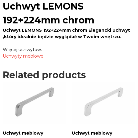
B
S
Uchwyt LEMONS
e
L
1
k
E
9
,
192+224mm chrom
2
R
z
a
+
.
Uchwyt LEMONS 192+224mm chrom Elegancki uchwyt
w
2
P
,który idealnie będzie wyglądać w Twoim wnętrzu.
i
2
L
a
4
s
Więcej uchwytów:
m
y
Uchwyty meblowe
m
,
u
c
c
Related products
h
h
r
w
o
y
m
t
q
y
,
u
p
a
r
n
o
t
w
i
a
Uchwyt meblowy
Uchwyt meblowy
t
d