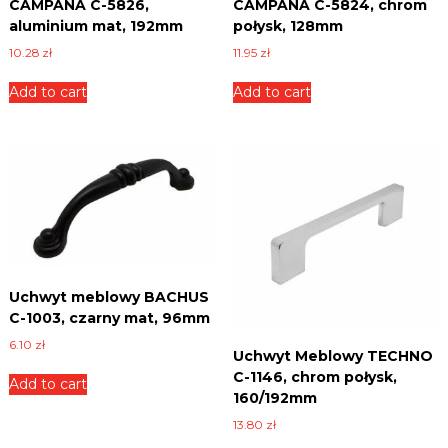
CAMPANA C-5826,
CAMPANA C-5824, chrom
n
y
aluminium mat, 192mm
połysk, 128mm
i
10.28
zł
11.95
zł
c
e
,
Add to cart
Add to cart
p
ł
y
t
y
i
w
i
e
l
e
Uchwyt meblowy BACHUS
i
C-1003, czarny mat, 96mm
n
n
6.10
zł
Uchwyt Meblowy TECHNO
y
C-1146, chrom połysk,
c
Add to cart
h
160/192mm
.
13.80
zł