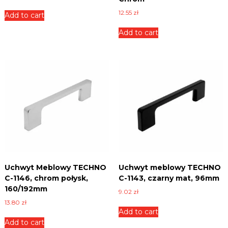
m
12.55
zł
Add to cart
m
q
Add to cart
u
a
n
t
i
t
y
Uchwyt Meblowy TECHNO
Uchwyt meblowy TECHNO
C-1146, chrom połysk,
C-1143, czarny mat, 96mm
160/192mm
9.02
zł
13.80
zł
Add to cart
Add to cart