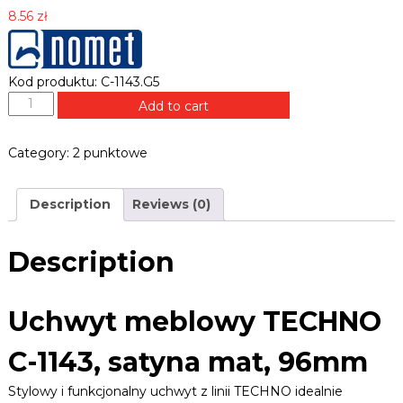
B
e
8.56
zł
L
k
E
,
R
z
a
Kod produktu: C-1143.G5
.
w
U
Add to cart
P
i
c
L
a
h
s
Category:
2 punktowe
w
y
y
,
u
t
Description
Reviews (0)
c
m
h
e
w
b
Description
y
l
t
o
y
,
w
Uchwyt meblowy TECHNO
p
y
r
T
C-1143, satyna mat, 96mm
o
E
w
C
a
Stylowy i funkcjonalny uchwyt z linii TECHNO idealnie
H
d