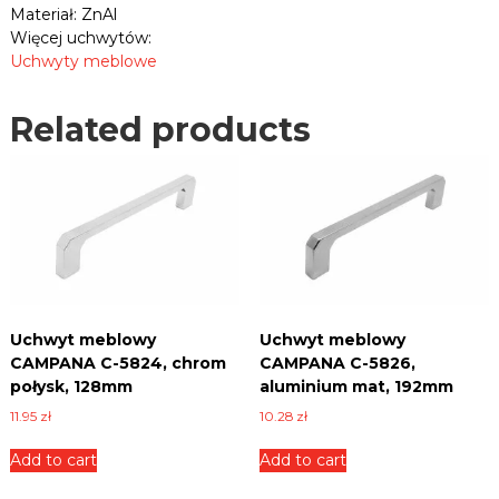
1
Materiał: ZnAl
n
4
Więcej uchwytów:
i
4
c
Uchwyty meblowe
,
e
c
,
h
Related products
p
ł
r
y
o
t
m
y
p
i
o
w
ł
i
e
y
l
s
e
k
Uchwyt meblowy
Uchwyt meblowy
i
,
n
CAMPANA C-5824, chrom
CAMPANA C-5826,
1
n
połysk, 128mm
aluminium mat, 192mm
2
y
11.95
zł
10.28
zł
c
8
h
m
Add to cart
Add to cart
.
m
q