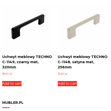
u
a
n
t
i
t
y
Uchwyt meblowy TECHNO
Uchwyt meblowy TECHNO
C-1149, czarny mat,
C-1148, satyna mat,
320mm
256mm
18.91
zł
15.61
zł
Add to cart
Add to cart
MUBLER.PL