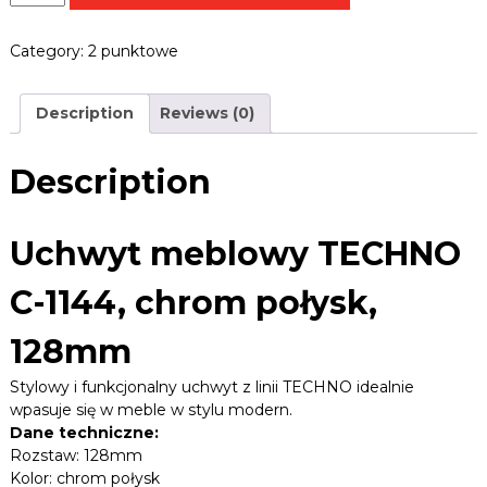
B
c
e
L
h
k
E
Category:
2 punktowe
w
,
R
z
y
a
t
.
Description
Reviews (0)
w
m
P
i
e
L
a
b
Description
s
l
y
,
o
u
w
Uchwyt meblowy TECHNO
c
y
h
T
w
C-1144, chrom połysk,
E
y
C
t
128mm
y
H
,
N
Stylowy i funkcjonalny uchwyt z linii TECHNO idealnie
p
O
r
wpasuje się w meble w stylu modern.
C
o
Dane techniczne:
-
w
Rozstaw: 128mm
1
a
Kolor: chrom połysk
d