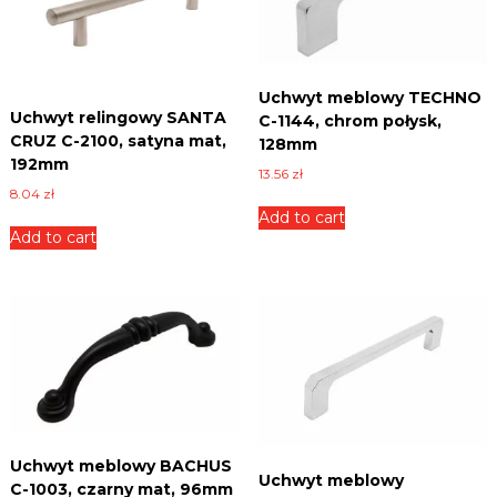
w
n
a
i
n
c
e
y
Uchwyt meblowy TECHNO
,
q
Uchwyt relingowy SANTA
p
C-1144, chrom połysk,
u
ł
CRUZ C-2100, satyna mat,
128mm
a
y
192mm
n
13.56
zł
t
8.04
zł
t
y
Add to cart
i
i
Add to cart
w
t
i
y
e
l
e
i
n
n
y
c
h
.
Uchwyt meblowy BACHUS
Uchwyt meblowy
C-1003, czarny mat, 96mm