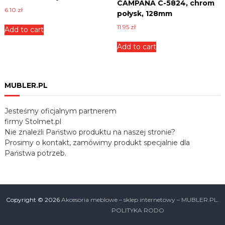
CAMPANA C-5824, chrom
6.10
zł
połysk, 128mm
11.95
zł
Add to cart
Add to cart
MUBLER.PL
Jesteśmy oficjalnym partnerem
firmy Stolmet.pl
Nie znaleźli Państwo produktu na naszej stronie?
Prosimy o kontakt, zamówimy produkt specjalnie dla
Państwa potrzeb.
Copyright © 2026
Akcesoria meblowe – sklep internetowy – MUBLER.PL.
POLITYKA RODO