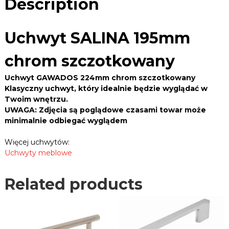
B
Description
e
I
L
k
N
E
,
A
Uchwyt SALINA 195mm
R
z
1
a
.
9
w
chrom szczotkowany
P
5
i
L
a
m
Uchwyt GAWADOS 224mm chrom szczotkowany
s
m
Klasyczny uchwyt, który idealnie będzie wyglądać w
y
c
Twoim wnętrzu.
,
h
u
UWAGA: Zdjęcia są poglądowe czasami towar może
r
c
minimalnie odbiegać wyglądem
o
h
w
m
Więcej uchwytów:
y
s
Uchwyty meblowe
t
z
y
c
,
Related products
z
p
o
r
o
t
w
k
a
o
d