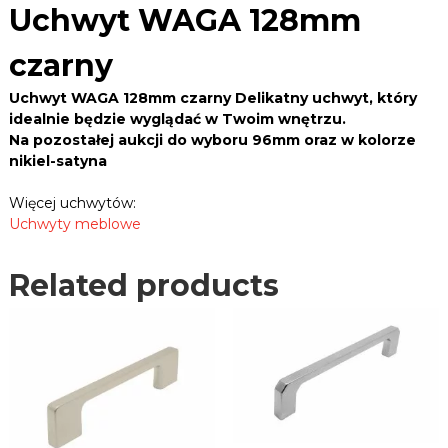
B
2
Uchwyt WAGA 128mm
e
L
8
k
E
m
,
czarny
m
R
z
a
c
.
Uchwyt WAGA 128mm czarny Delikatny uchwyt, który
w
z
P
idealnie będzie wyglądać w Twoim wnętrzu.
i
a
Na pozostałej aukcji do wyboru 96mm oraz w kolorze
L
a
r
s
nikiel-satyna
n
y
y
,
Więcej uchwytów:
u
q
Uchwyty meblowe
c
u
h
a
w
Related products
n
y
t
t
i
y
,
t
p
y
r
o
w
a
d