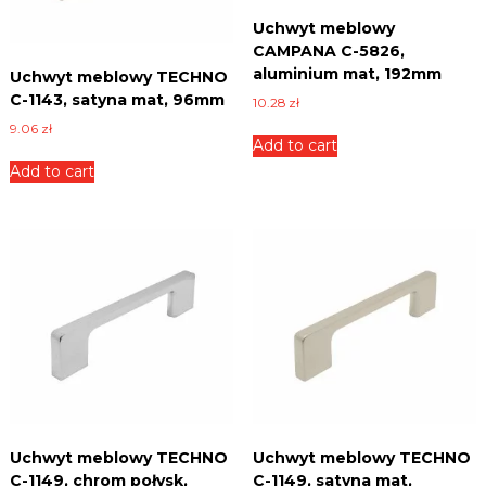
n
Uchwyt meblowy
i
CAMPANA C-5826,
c
aluminium mat, 192mm
Uchwyt meblowy TECHNO
e
,
C-1143, satyna mat, 96mm
10.28
zł
p
9.06
zł
ł
Add to cart
y
Add to cart
t
y
i
w
i
e
l
e
i
n
n
y
c
h
.
Uchwyt meblowy TECHNO
Uchwyt meblowy TECHNO
C-1149, chrom połysk,
C-1149, satyna mat,