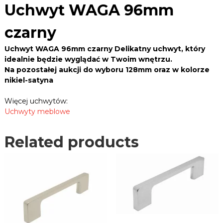
B
6
Uchwyt WAGA 96mm
e
L
m
k
E
m
,
czarny
c
R
z
a
z
.
Uchwyt WAGA 96mm czarny Delikatny uchwyt, który
w
a
P
idealnie będzie wyglądać w Twoim wnętrzu.
i
r
Na pozostałej aukcji do wyboru 128mm oraz w kolorze
L
a
n
s
nikiel-satyna
y
y
q
,
Więcej uchwytów:
u
u
Uchwyty meblowe
c
a
h
n
w
Related products
t
y
i
t
t
y
,
y
p
r
o
w
a
d