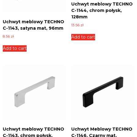
Uchwyt meblowy TECHNO
n
C-1144, chrom połysk,
i
c
128mm
Uchwyt meblowy TECHNO
e
13.56
zł
,
C-1143, satyna mat, 96mm
p
8.56
zł
Add to cart
ł
y
Add to cart
t
y
i
w
i
e
l
e
i
n
n
y
c
h
.
Uchwyt meblowy TECHNO
Uchwyt Meblowy TECHNO
C-1143, chrom połysk,
C-1146, Czarny mat,