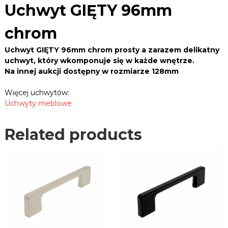
B
9
Uchwyt GIĘTY 96mm
e
L
6
k
E
m
,
chrom
m
R
z
a
c
.
Uchwyt GIĘTY 96mm chrom prosty a zarazem delikatny
w
h
P
uchwyt, który wkomponuje się w każde wnętrze.
i
r
Na innej aukcji dostępny w rozmiarze 128mm
L
a
o
s
m
y
Więcej uchwytów:
q
,
Uchwyty meblowe
u
u
c
a
h
Related products
n
w
t
y
i
t
t
y
,
y
p
r
o
w
a
d