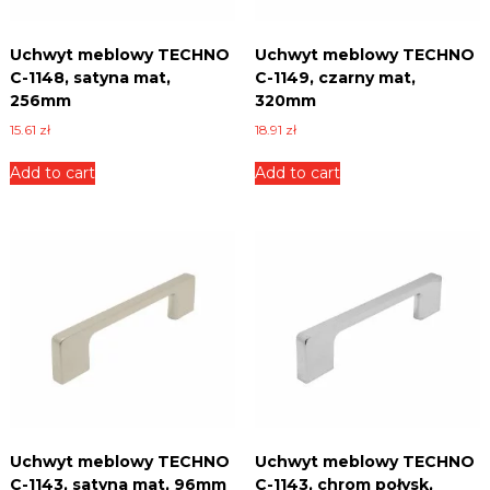
n
i
Uchwyt meblowy TECHNO
Uchwyt meblowy TECHNO
c
C-1148, satyna mat,
C-1149, czarny mat,
e
,
256mm
320mm
p
15.61
zł
18.91
zł
ł
y
Add to cart
Add to cart
t
y
i
w
i
e
l
e
i
n
n
y
c
h
.
Uchwyt meblowy TECHNO
Uchwyt meblowy TECHNO
C-1143, satyna mat, 96mm
C-1143, chrom połysk,