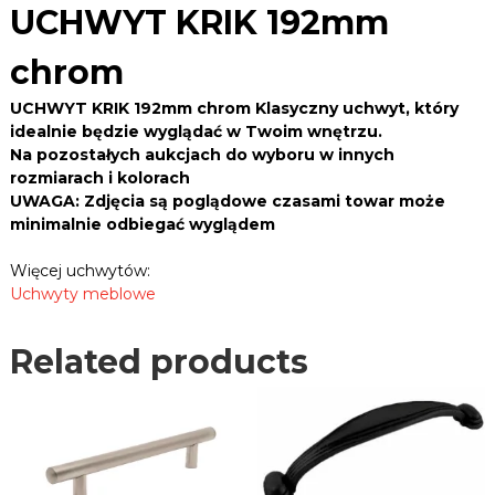
B
9
UCHWYT KRIK 192mm
e
L
2
k
E
m
,
chrom
m
R
z
a
c
.
UCHWYT KRIK 192mm chrom Klasyczny uchwyt, który
w
h
P
idealnie będzie wyglądać w Twoim wnętrzu.
i
r
Na pozostałych aukcjach do wyboru w innych
L
a
o
s
rozmiarach i kolorach
m
y
UWAGA: Zdjęcia są poglądowe czasami towar może
q
,
minimalnie odbiegać wyglądem
u
u
c
a
Więcej uchwytów:
h
n
Uchwyty meblowe
w
t
y
i
t
Related products
t
y
,
y
p
r
o
w
a
d