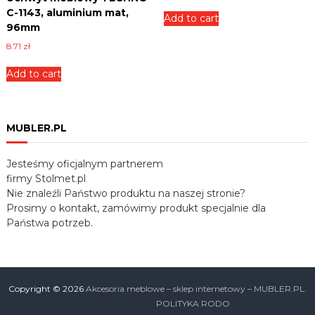
C-1143, aluminium mat,
Add to cart
96mm
8.71
zł
Add to cart
MUBLER.PL
Jesteśmy oficjalnym partnerem
firmy Stolmet.pl
Nie znaleźli Państwo produktu na naszej stronie?
Prosimy o kontakt, zamówimy produkt specjalnie dla
Państwa potrzeb.
Copyright © 2026
Akcesoria meblowe – sklep internetowy – MUBLER.PL.
POLITYKA RODO