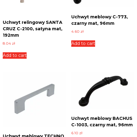
n
i
c
Uchwyt meblowy C-773,
e
Uchwyt relingowy SANTA
czarny mat, 96mm
,
CRUZ C-2100, satyna mat,
4.60
zł
p
192mm
ł
Add to cart
8.04
zł
y
t
y
Add to cart
i
w
i
e
l
e
i
n
n
y
c
Uchwyt meblowy BACHUS
h
C-1003, czarny mat, 96mm
.
6.10
zł
Uchwyt meblowy TECHNO