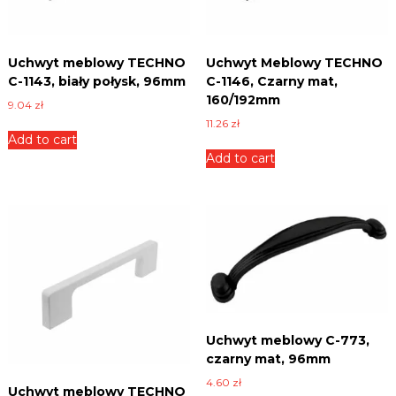
n
i
c
Uchwyt meblowy TECHNO
Uchwyt Meblowy TECHNO
e
,
C-1143, biały połysk, 96mm
C-1146, Czarny mat,
p
160/192mm
9.04
zł
ł
11.26
zł
y
Add to cart
t
Add to cart
y
i
w
i
e
l
e
i
n
n
y
c
Uchwyt meblowy C-773,
h
czarny mat, 96mm
.
4.60
zł
Uchwyt meblowy TECHNO