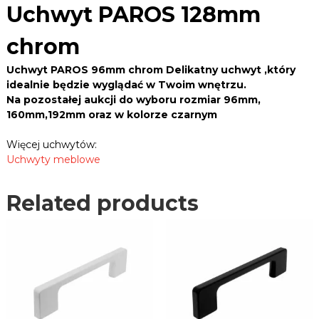
B
1
Uchwyt PAROS 128mm
e
L
2
k
E
8
,
chrom
m
R
z
a
m
.
Uchwyt PAROS 96mm chrom Delikatny uchwyt ,który
w
c
P
idealnie będzie wyglądać w Twoim wnętrzu.
i
h
Na pozostałej aukcji do wyboru rozmiar 96mm,
L
a
r
s
160mm,192mm oraz w kolorze czarnym
o
y
m
,
Więcej uchwytów:
u
q
Uchwyty meblowe
c
u
h
a
w
Related products
n
y
t
t
i
y
,
t
p
y
r
o
w
a
d