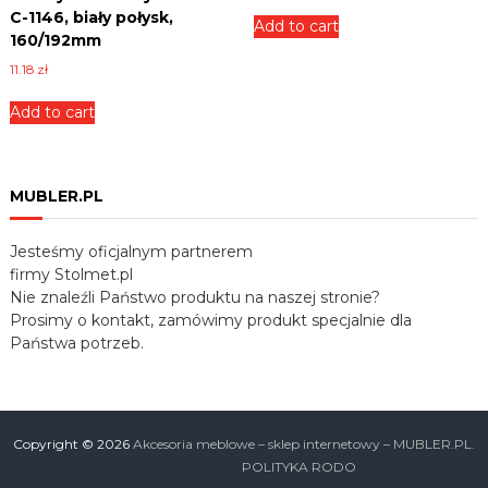
C-1146, biały połysk,
Add to cart
160/192mm
11.18
zł
Add to cart
MUBLER.PL
Jesteśmy oficjalnym partnerem
firmy Stolmet.pl
Nie znaleźli Państwo produktu na naszej stronie?
Prosimy o kontakt, zamówimy produkt specjalnie dla
Państwa potrzeb.
Copyright © 2026
Akcesoria meblowe – sklep internetowy – MUBLER.PL.
POLITYKA RODO