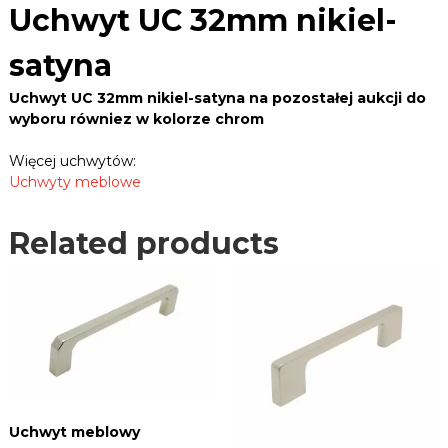
B
m
Uchwyt UC 32mm nikiel-
e
L
n
k
E
i
,
satyna
k
R
z
a
i
.
Uchwyt UC 32mm nikiel-satyna na pozostałej aukcji do
w
e
P
wyboru równiez w kolorze chrom
i
l
L
a
-
s
Więcej uchwytów:
s
y
Uchwyty meblowe
a
,
u
t
c
Related products
y
h
n
w
a
y
q
t
u
y
,
a
p
n
r
t
o
i
w
t
a
Uchwyt meblowy
y
d