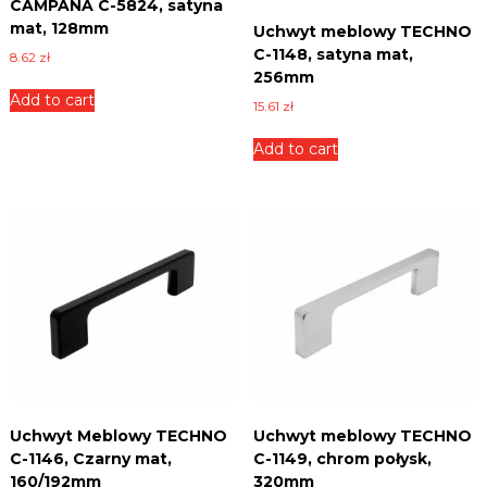
CAMPANA C-5824, satyna
n
mat, 128mm
Uchwyt meblowy TECHNO
i
C-1148, satyna mat,
8.62
zł
c
256mm
e
,
Add to cart
15.61
zł
p
ł
Add to cart
y
t
y
i
w
i
e
l
e
i
n
n
y
c
h
Uchwyt Meblowy TECHNO
Uchwyt meblowy TECHNO
.
C-1146, Czarny mat,
C-1149, chrom połysk,
160/192mm
320mm